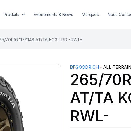
Produits
Evénements & News
Marques
Nous Conta
65/70R16 117/114S AT/TA KO3 LRD -RWL-
BFGOODRICH
- ALL TERRAIN
265/70R
AT/TA K
RWL-