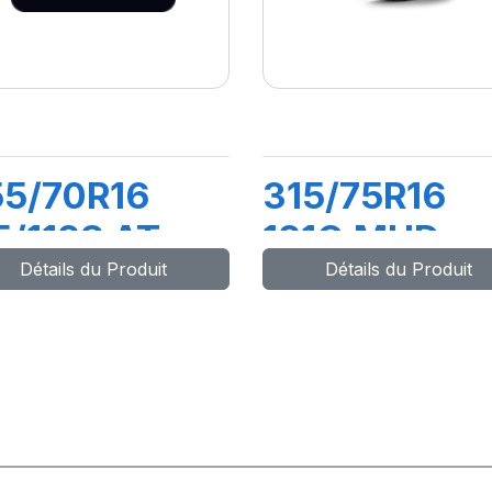
55/70R16
315/75R16
5/112S AT
121Q MUD
Détails du Produit
Détails du Produit
A KO3 LRD
TERRAIN TA
RWL)
KM2