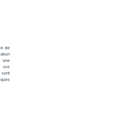
ce de
vation
s une
s vos
 sont
rques