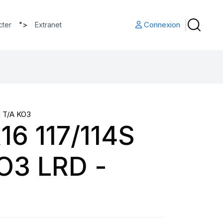
">
Connexion
cter
Extranet
 T/A KO3
16 117/114S
O3 LRD -