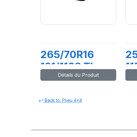
265/70R16
2
121/118S TL
11
Détails du Produit
ALL TERRAIN
T/
T/A KO2 RWL
(
Back to: Pneu 4x4