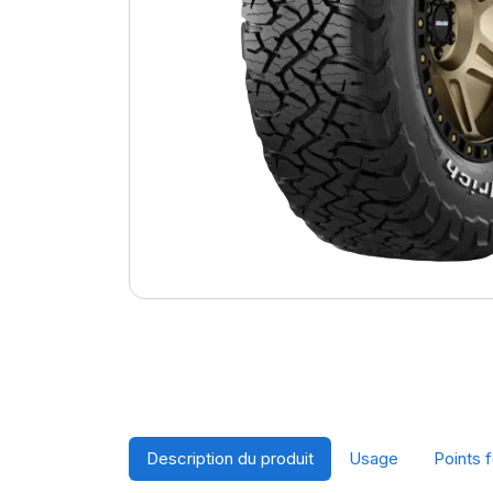
Description du produit
Usage
Points f