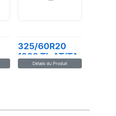
325/60R20
128S TL AT/TA
Détails du Produit
KO3 LRF