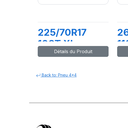
225/70R17
2
108T XL
11
Détails du Produit
LATITUDE
L
CROSS
SP
Back to: Pneu 4x4