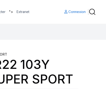
">
Connexion
cter
Extranet
PORT
R22 103Y
SUPER SPORT