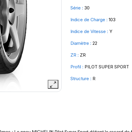
Série :
30
Indice de Charge :
103
Indice de Vitesse :
Y
Diamètre :
22
ZR :
ZR
Profil :
PILOT SUPER SPORT
Structure :
R
êmes : Le pneu MICHELIN Pilot Super Sport détient le record de 