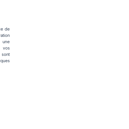
ce de
vation
s une
s vos
 sont
rques