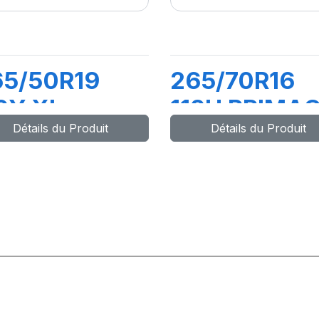
65/50R19
265/70R16
0Y XL
112H PRIMA
Détails du Produit
Détails du Produit
ATITUDE
SUV+
ORT 3 (N1)