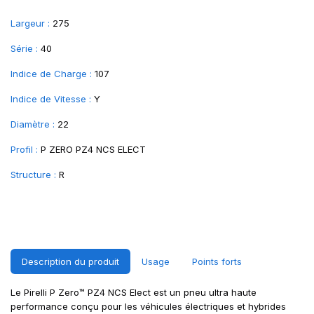
Largeur :
275
Série :
40
Indice de Charge :
107
Indice de Vitesse :
Y
Diamètre :
22
Profil :
P ZERO PZ4 NCS ELECT
Structure :
R
Description du produit
Usage
Points forts
Le Pirelli P Zero™ PZ4 NCS Elect est un pneu ultra haute
performance conçu pour les véhicules électriques et hybrides