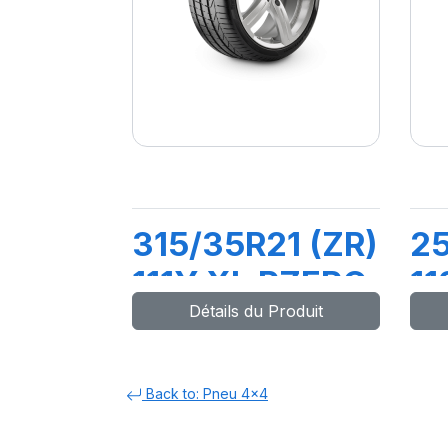
315/35R21 (ZR)
2
111Y XL PZERO
11
Détails du Produit
(N0)
S
Back to: Pneu 4x4