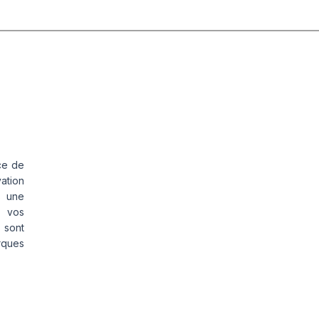
ce de
vation
s une
s vos
 sont
rques