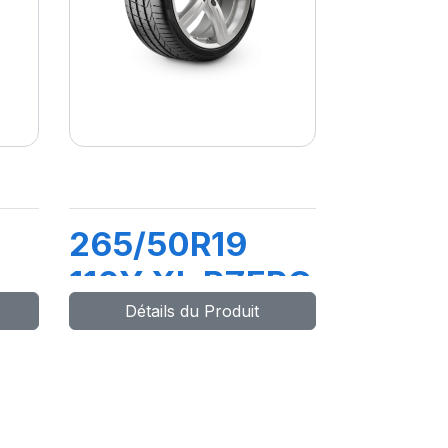
265/50R19
110Y XL PZERO
Détails du Produit
(N0)