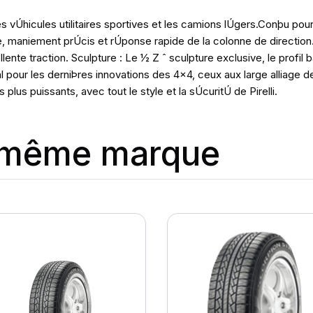
 vÚhicules utilitaires sportives et les camions lÚgers.Conþu pour 
e, maniement prÚcis et rÚponse rapide de la colonne de direction
nte traction. Sculpture : Le ½ Z ˆ sculpture exclusive, le profil b
Úal pour les derniÞres innovations des 4x4, ceux aux large alliage 
us puissants, avec tout le style et la sÚcuritÚ de Pirelli.
a même marque