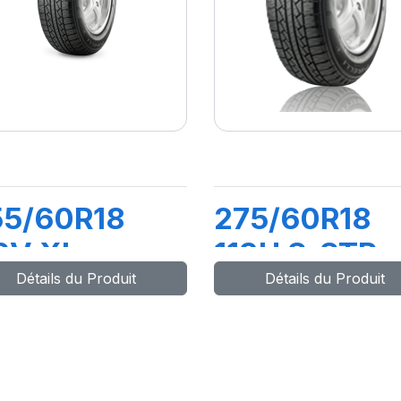
55/60R18
275/60R18
2V XL
113H S-STR
Détails du Produit
Détails du Produit
CORPION