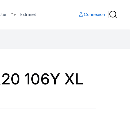
">
Connexion
cter
Extranet
20 106Y XL