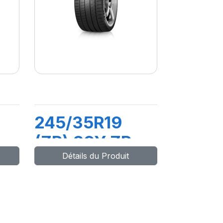
245/35R19
(ZR) 89Y ZP
Détails du Produit
PILOT SUP
SPORT