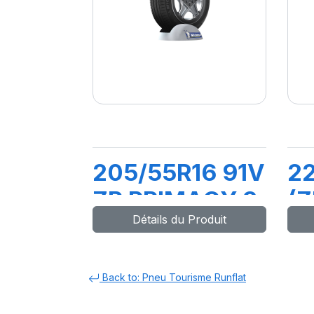
205/55R16 91V
2
ZP PRIMACY 3
(Z
Détails du Produit
PI
Back to: Pneu Tourisme Runflat