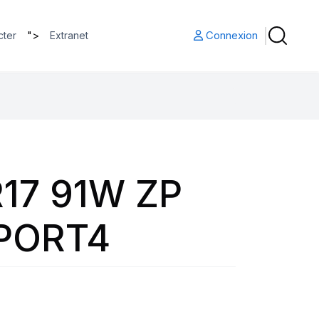
">
Connexion
cter
Extranet
17 91W ZP
SPORT4