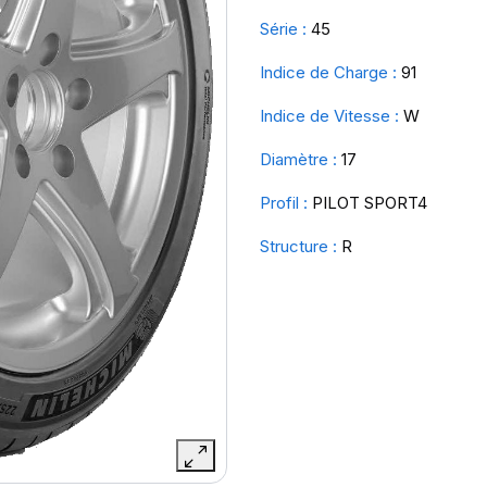
Série :
45
Indice de Charge :
91
Indice de Vitesse :
W
Diamètre :
17
Profil :
PILOT SPORT4
Structure :
R