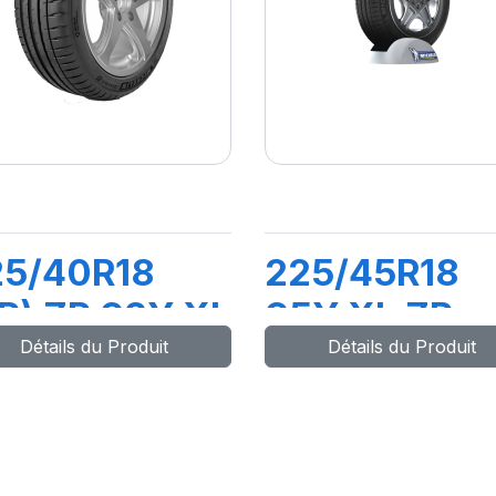
25/40R18
225/45R18
R) ZP 92Y XL
95Y XL ZP
Détails du Produit
Détails du Produit
LOT SPORT 4
PRIMACY3
MOE