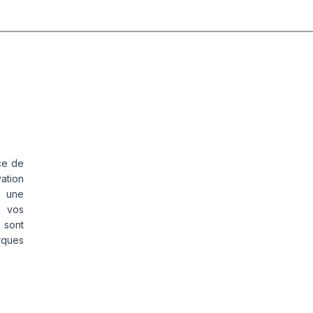
ce de
vation
s une
s vos
 sont
rques