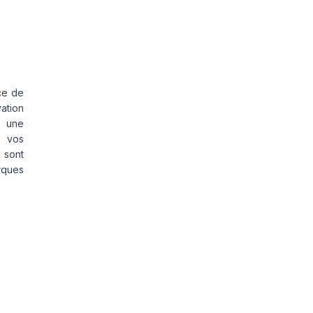
ce de
vation
s une
s vos
 sont
rques