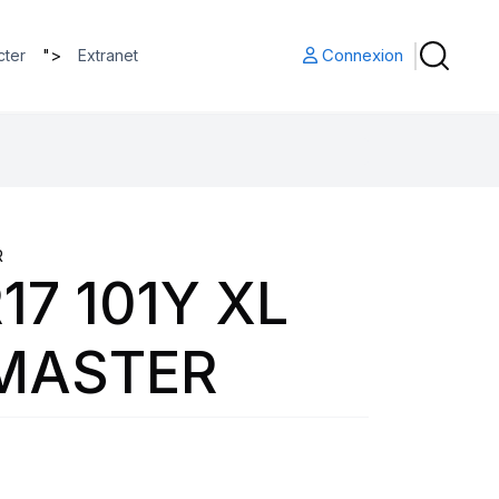
">
Connexion
cter
Extranet
R
17 101Y XL
MASTER