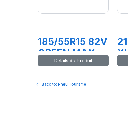
185/55R15 82V
21
GREEN MAX
X
Détails du Produit
HP010
M
Back to: Pneu Tourisme