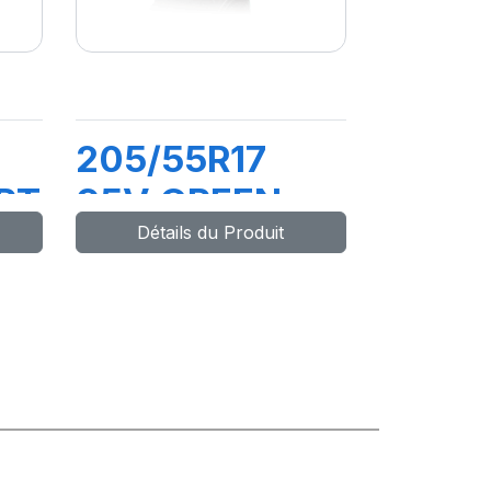
205/55R17
RT
95V GREEN
Détails du Produit
MAX HP010