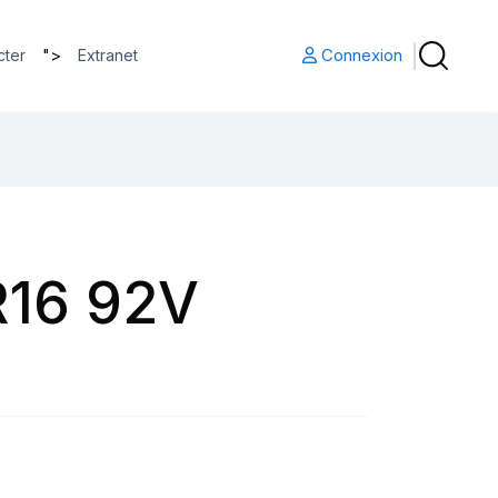
">
Connexion
cter
Extranet
16 92V