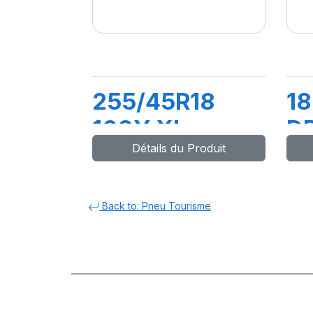
255/45R18
18
103Y XL
D
Détails du Produit
DRIVEWAYS
SPORT +
Back to: Pneu Tourisme