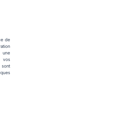
ce de
vation
s une
s vos
 sont
rques