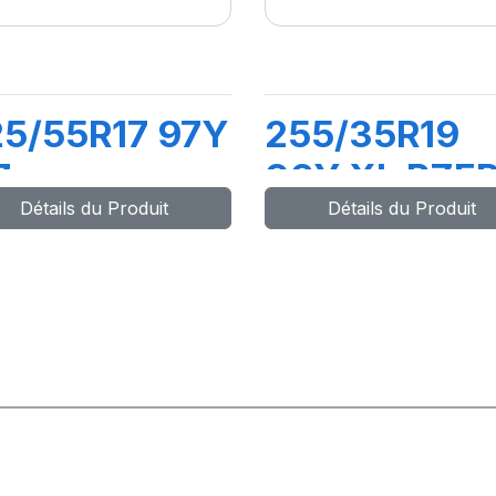
5/55R17 97Y
255/35R19
7
96Y XL PZE
Détails du Produit
Détails du Produit
INTURATO
PZ4 (*)
) (MO)