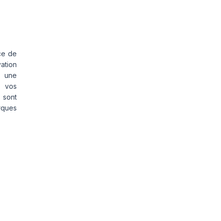
ce de
vation
s une
s vos
 sont
rques