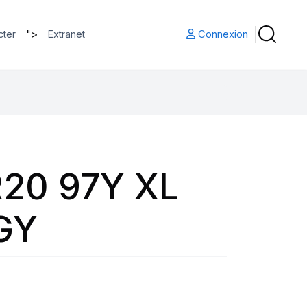
">
Connexion
cter
Extranet
20 97Y XL
GY