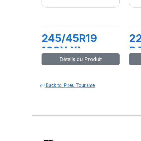
245/45R19
22
102Y XL
P 
Détails du Produit
POWERGY
C
(*
Back to: Pneu Tourisme