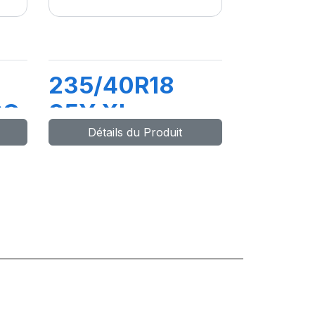
235/40R18
RO
95Y XL
Détails du Produit
POWERGY