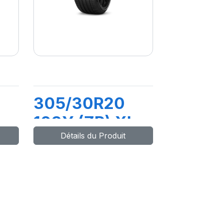
305/30R20
103Y (ZR) XL
Détails du Produit
PZERO (N0)