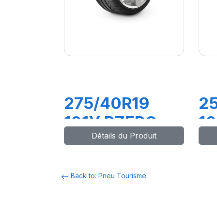
275/40R19
2
101Y PZERO
1
Détails du Produit
(MO)
PZ
Back to: Pneu Tourisme