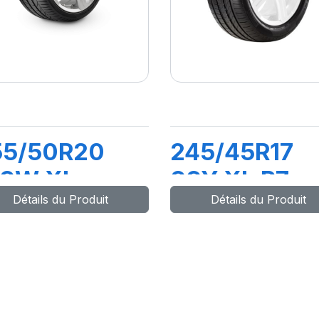
55/50R20
245/45R17
09W XL
99Y XL P7
Détails du Produit
Détails du Produit
ERO (J) (LR)
CINTURATO
(MO)