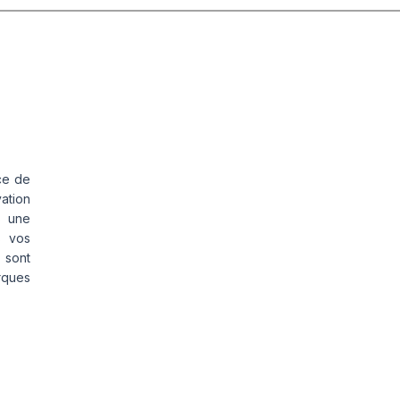
ce de
vation
s une
s vos
 sont
rques