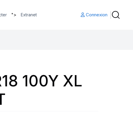
">
Connexion
cter
Extranet
18 100Y XL
T