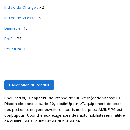
Indice de Charge :
72
Indice de Vitesse :
S
Diamètre :
15
Profil :
P4
Structure :
R
Description du produit
Pneu radial, Ó capacitÚ de vitesse de 180 km/h(code vitesse S).
Disponible dans la sÚrie 80, destinÚpour lÆÚquipement de base
des petites et moyennesvoitures tourisme. Le pneu AMINE P4 est
conþupour rÚpondre aux exigences des automobilistesen matiÞre
de qualitÚ, de sÚcuritÚ et de durÚe devie.