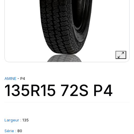
AMINE
- P4
135R15 72S P4
Largeur :
135
Série :
80