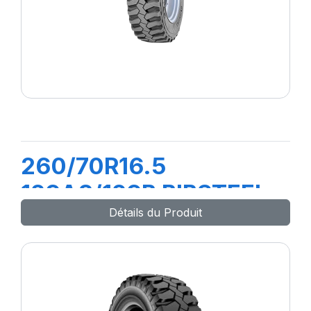
260/70R16.5
129A8/129B BIBSTEEL
Détails du Produit
HARD SURFACE