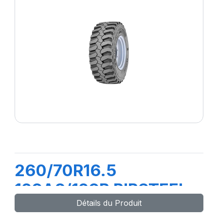
260/70R16.5
129A8/129B BIBSTEEL
Détails du Produit
HARD SURFACE