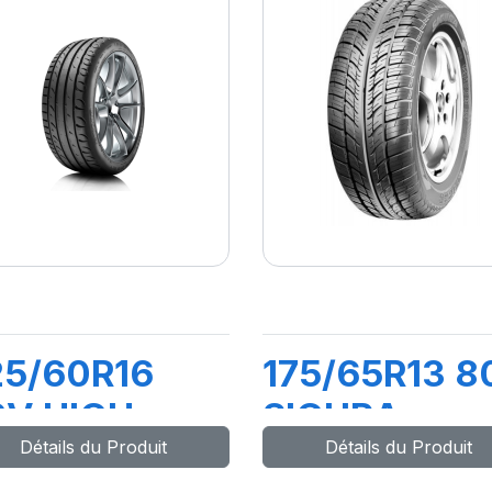
25/60R16
175/65R13 8
8V HIGH
SIGURA
Détails du Produit
Détails du Produit
ERFORMANCE