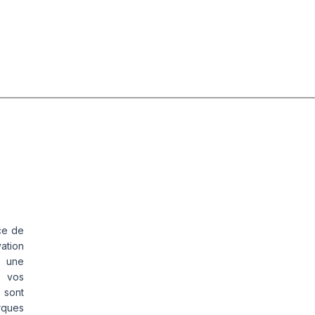
ce de
vation
s une
s vos
 sont
rques