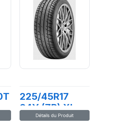
0T
225/45R17
94Y (ZR) XL
Détails du Produit
ULTRA HIGH