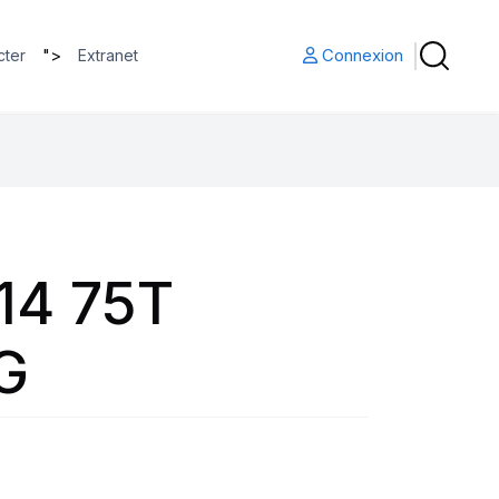
">
Connexion
cter
Extranet
14 75T
G