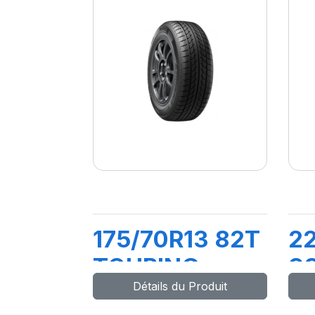
175/70R13 82T
2
TOURING
9
Détails du Produit
P