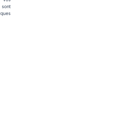
 sont
rques