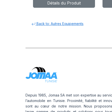
Détails du Produit
EZ SENSOR-
E
GO1
G
BLACK(T2200B)
T
Back to: Autres Equipements
T
Depuis 1985, Jomaa SA met son expertise au servi
l’automobile en Tunisie. Proximité, fiabilité et inno
sont au cœur de notre mission. Nous proposon
large gamme de produits et solutions pour tou