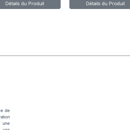
Détails du Produit
Détails du Produit
Z SENSOR-
(CRK0305IN
O1
ITANIUM-
2200T
ce de
vation
s une
s vos