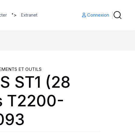
">
Connexion
cter
Extranet
EMENTS ET OUTILS
S ST1 (28
s T2200-
093