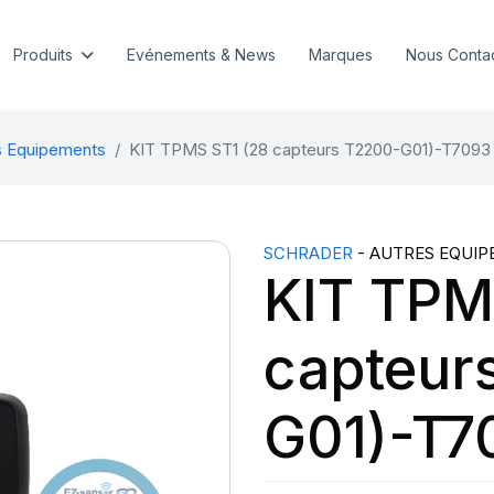
Produits
Evénements & News
Marques
Nous Conta
s Equipements
KIT TPMS ST1 (28 capteurs T2200-G01)-T7093
SCHRADER
- AUTRES EQUIP
KIT TPM
capteur
G01)-T7