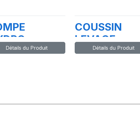
OMPE
COUSSIN
YDRO-
LEVAGE
Détails du Produit
Détails du Produit
NEUMATIQUE
PNEUMATIQ
3L
43T