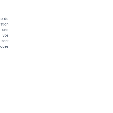
ce de
vation
s une
s vos
 sont
rques