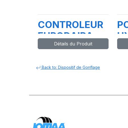
CONTROLEUR
P
EURODAIRA
H
Détails du Produit
GC B/P PIP
P
38039-99
1.
Back to: Dispositif de Gonflage