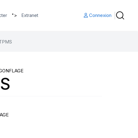
">
Connexion
cter
Extranet
 TPMS
 GONFLAGE
MS
LAGE