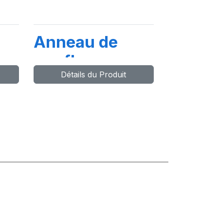
Anneau de
gonflage
Détails du Produit
UE
22.5''