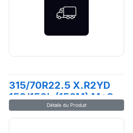
315/70R22.5 X.R2YD
158/150L (156M) M+S
Détails du Produit