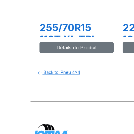
255/70R15
22
112T XL TRL
1
Détails du Produit
LTX ST
L
C
Back to: Pneu 4x4