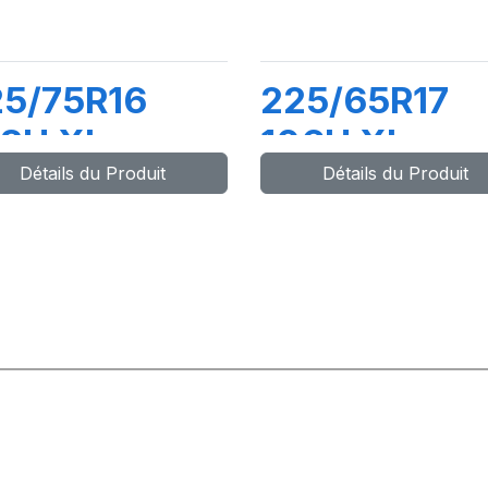
5/75R16
225/65R17
08H XL
106H XL
Détails du Produit
Détails du Produit
ATTITUDE
PRIMACY
ROSS
SUV+