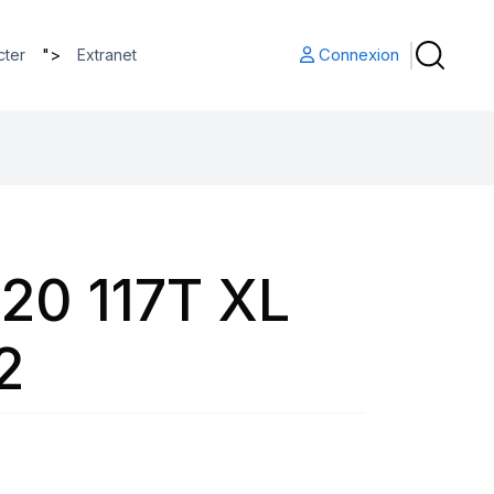
">
Connexion
cter
Extranet
20 117T XL
2