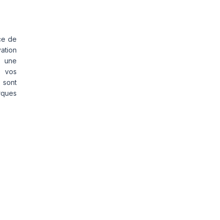
ce de
vation
s une
s vos
 sont
rques