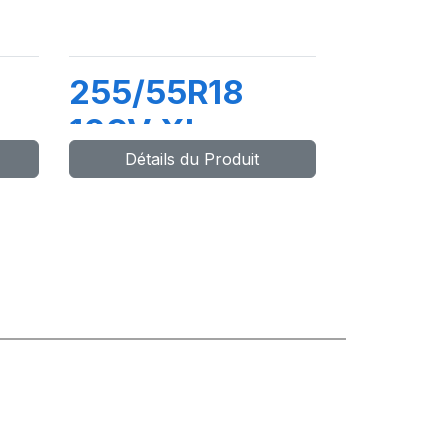
255/55R18
109V XL
Détails du Produit
LATTITUDE
TOUR HP (N1)