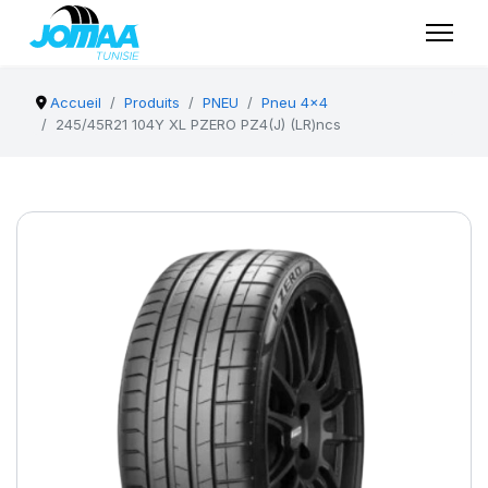
Accueil
Produits
PNEU
Pneu 4x4
245/45R21 104Y XL PZERO PZ4(J) (LR)ncs