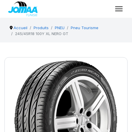
Accueil
Produits
PNEU
Pneu Tourisme
245/45R18 100Y XL NERO GT