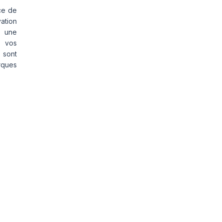
ce de
vation
s une
s vos
 sont
rques