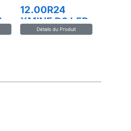
12.00R24
L
XMINE D2 L5R
Détails du Produit
TL