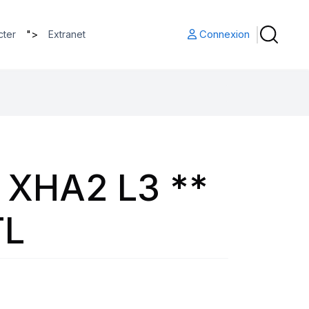
">
Connexion
cter
Extranet
 XHA2 L3 **
TL