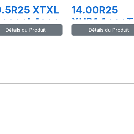
9.5R25 XTXL
14.00R25
4****L4***
XHD1 A***T
Détails du Produit
Détails du Produit