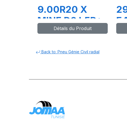
9.00R20 X
2
MINE D2 L5R*
E
Détails du Produit
TT+FLAPS
Back to: Pneu Génie Civil radial