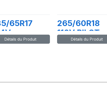
35/65R17
265/60R18
04V
110V PILOT
Détails du Produit
Détails du Produit
ATITUDE
SPORT 4 SU
PORT 3 (MO)