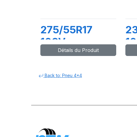
275/55R17
2
109V
1
Détails du Produit
LATTITUDE
L
SPORT3
S
Back to: Pneu 4x4