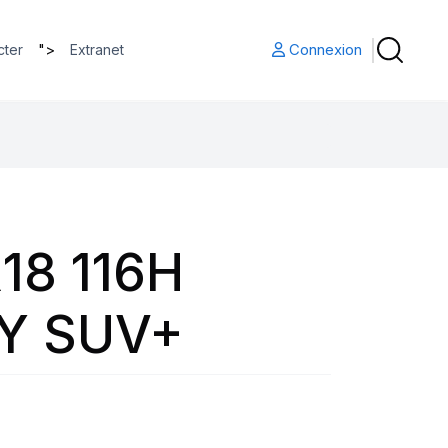
">
Connexion
cter
Extranet
18 116H
Y SUV+