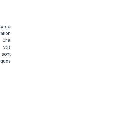
ce de
vation
s une
s vos
 sont
rques