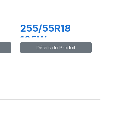
255/55R18
105W
Détails du Produit
V
LATTITUDE
SPORT 3 (N0)