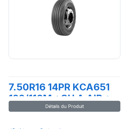
7.50R16 14PR KCA651
122/118M +CH A AIR +
Détails du Produit
FLAP