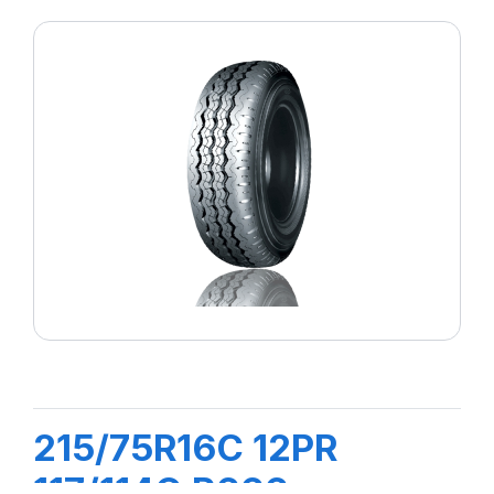
215/75R16C 12PR
117/114Q R666