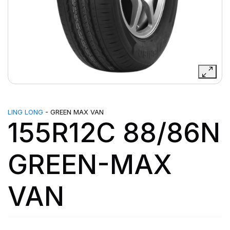
LING LONG
- GREEN MAX VAN
155R12C 88/86N
GREEN-MAX
VAN