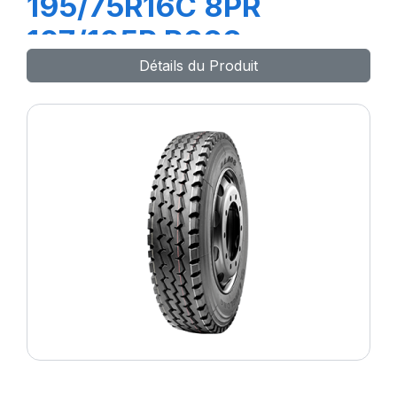
195/75R16C 8PR
107/105R R666
Détails du Produit