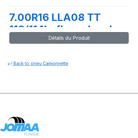
7.00R16 LLA08 TT
118/114L+flap+chambre
Détails du Produit
à air
Back to: pneu Camionnette