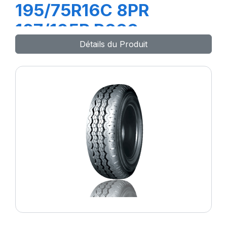
195/75R16C 8PR
107/105R R666
Détails du Produit