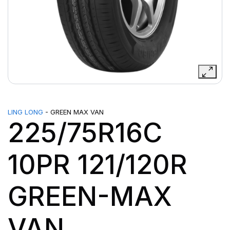
LING LONG
- GREEN MAX VAN
225/75R16C
10PR 121/120R
GREEN-MAX
VAN