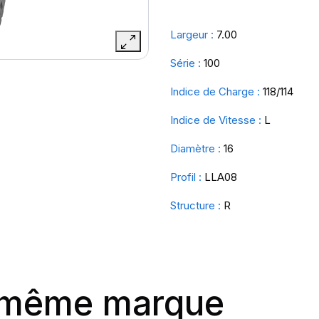
Largeur :
7.00
Série :
100
Indice de Charge :
118/114
Indice de Vitesse :
L
Diamètre :
16
Profil :
LLA08
Structure :
R
a même marque