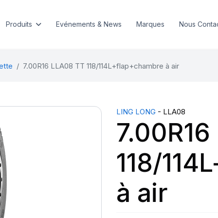
Produits
Evénements & News
Marques
Nous Conta
ette
7.00R16 LLA08 TT 118/114L+flap+chambre à air
LING LONG
- LLA08
7.00R16
118/114
à air