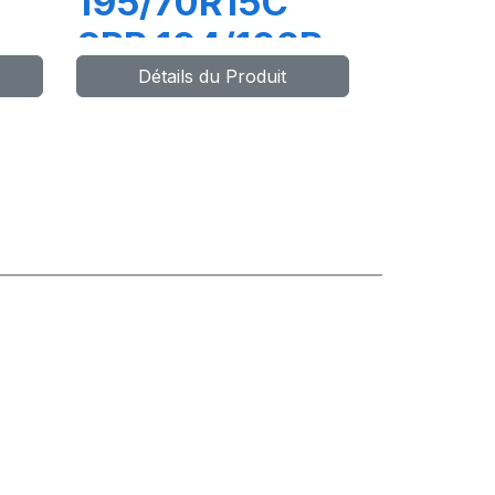
195/70R15C
8PR 104/102R
Détails du Produit
R666