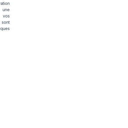
vation
s une
s vos
 sont
rques