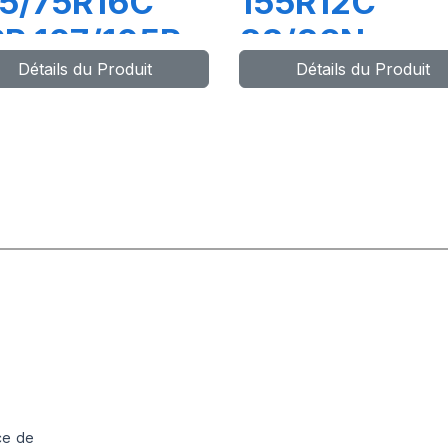
5/75R16C
155R12C
R 107/105R
88/86N
Détails du Produit
Détails du Produit
REEN-MAX
GREEN-MAX
AN 4S
VAN
ce de