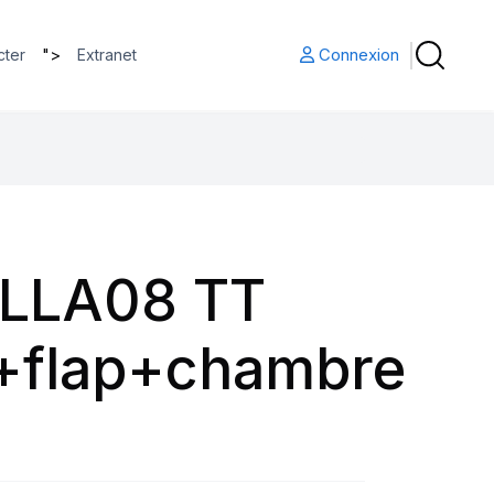
">
Connexion
cter
Extranet
 LLA08 TT
L+flap+chambre