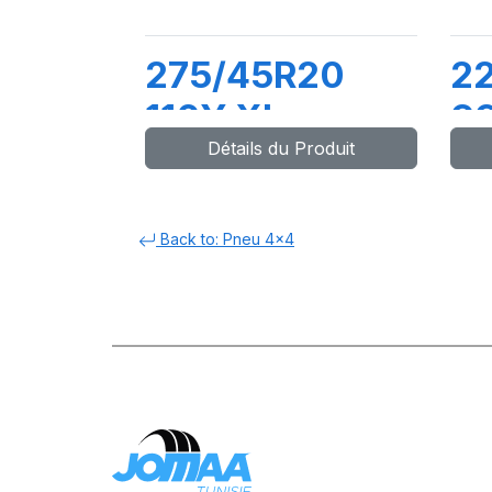
275/45R20
2
110Y XL
9
Détails du Produit
COMPETUS
C
H/P3
H
Back to: Pneu 4x4