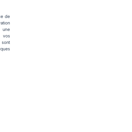
ce de
vation
s une
s vos
 sont
rques