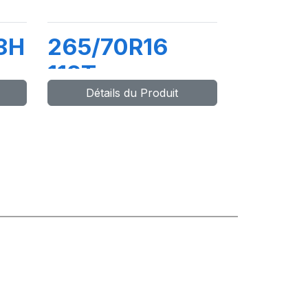
8H
265/70R16
112T
Détails du Produit
COMPETUS
A/T3