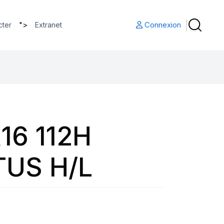
">
Connexion
cter
Extranet
16 112H
US H/L