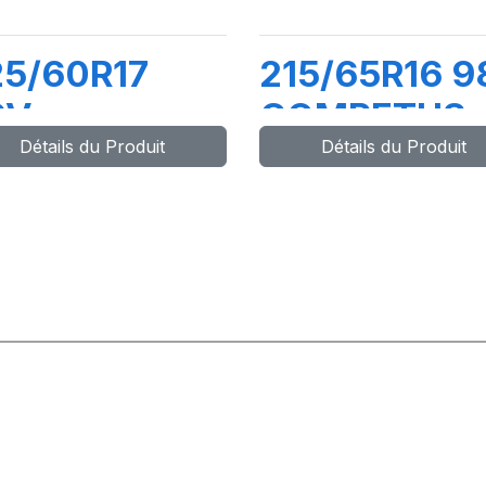
25/60R17
215/65R16 9
9V
COMPETUS
Détails du Produit
Détails du Produit
OMPETUS
H/L
/P