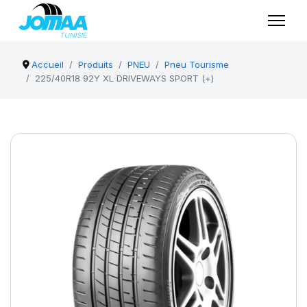
Accueil
Produits
PNEU
Pneu Tourisme
225/40R18 92Y XL DRIVEWAYS SPORT (+)