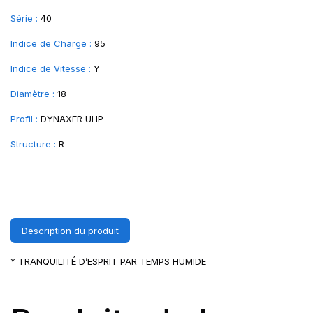
Série :
40
Indice de Charge :
95
Indice de Vitesse :
Y
Diamètre :
18
Profil :
DYNAXER UHP
Structure :
R
Description du produit
* TRANQUILITÉ D’ESPRIT PAR TEMPS HUMIDE