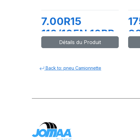
7.00R15
1
110/105N 10PR
9
Détails du Produit
SUPER
M
TRAVELLER
668
Back to: pneu Camionnette