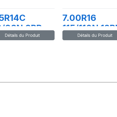
75R14C
7.00R16
9/98N 8PR
115/110N 12P
Détails du Produit
Détails du Produit
AXMILLER-X
TL GITI
UTILITY
668+FLAP+