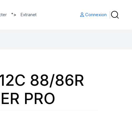
">
Connexion
cter
Extranet
12C 88/86R
ER PRO