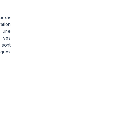
ce de
vation
s une
s vos
 sont
rques