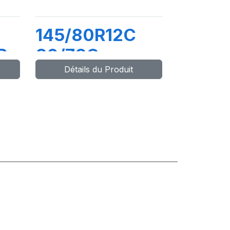
145/80R12C
R
80/78Q
Détails du Produit
MAXMILER-X
CH