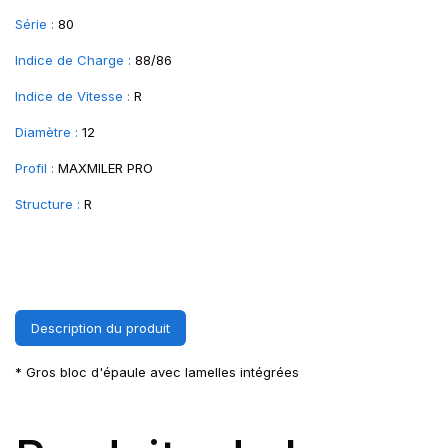
Série :
80
Indice de Charge :
88/86
Indice de Vitesse :
R
Diamètre :
12
Profil :
MAXMILER PRO
Structure :
R
Description du produit
* Gros bloc d'épaule avec lamelles intégrées