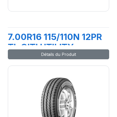
7.00R16 115/110N 12PR
TL GITI UTILITY
Détails du Produit
668+FLAP+CH