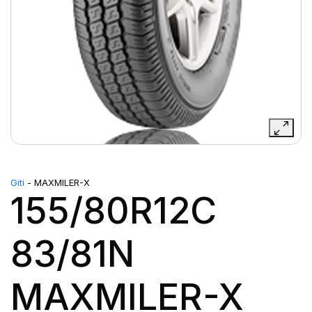
Giti
- MAXMILER-X
155/80R12C
83/81N
MAXMILER-X