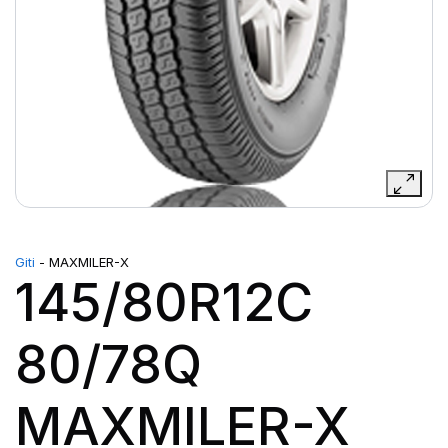
Giti
- MAXMILER-X
145/80R12C
80/78Q
MAXMILER-X