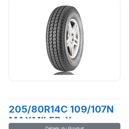
205/80R14C 109/107N
MAXMILER-X
Détails du Produit