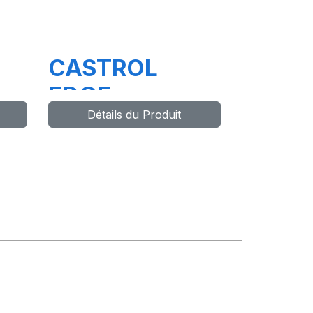
CASTROL
EDGE
Détails du Produit
PROFESIONAL
LL IV 0W-20
FE 4X5L E4