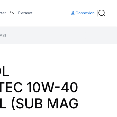
">
Connexion
cter
Extranet
A3)
OL
EC 10W-40
4L (SUB MAG