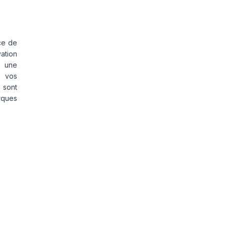
ce de
vation
s une
s vos
 sont
rques