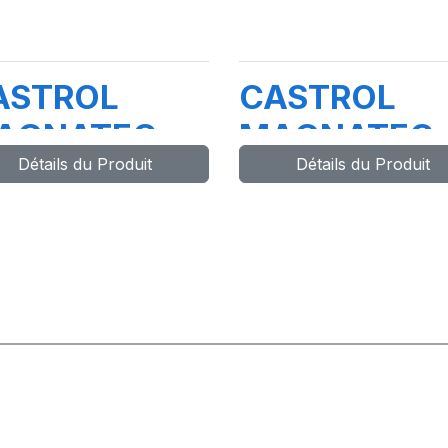
ASTROL
CASTROL
AGNATEC
MAGNATEC
Détails du Produit
Détails du Produit
W-20 E
5W-30 DX
ORD) 208L
4X5L (H4A)
5