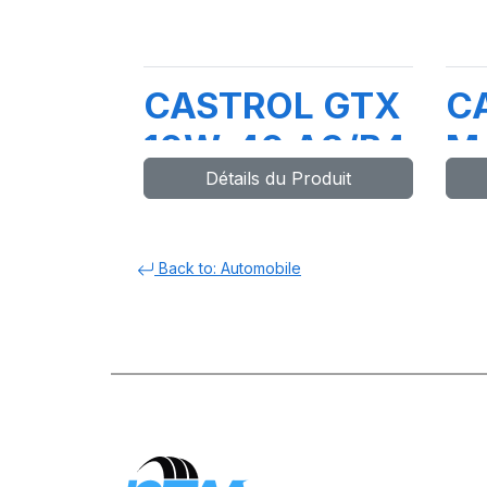
CASTROL GTX
C
10W-40 A3/B4
M
Détails du Produit
4X5L
5
(F
B
Back to: Automobile