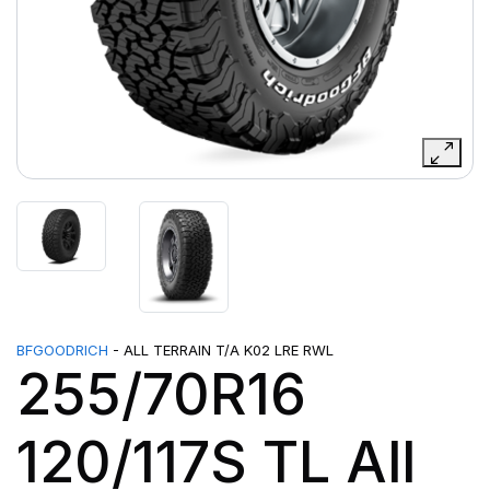
BFGOODRICH
- ALL TERRAIN T/A K02 LRE RWL
255/70R16
120/117S TL All