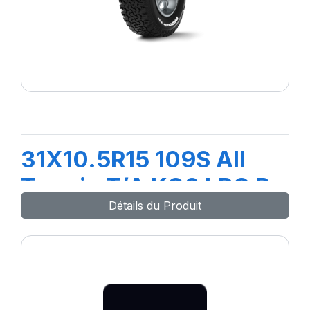
31X10.5R15 109S All
Terrain T/A KO2 LRC R
Détails du Produit