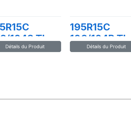
95R15C
195R15C
6/104S TL
106/104R TL
Détails du Produit
Détails du Produit
RIVER
DV82