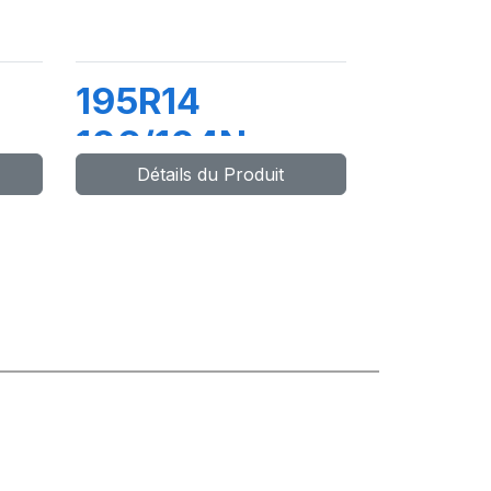
195R14
106/104N
Détails du Produit
DV82