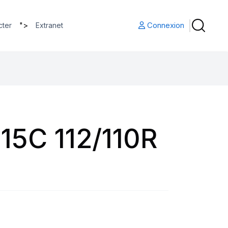
">
Connexion
cter
Extranet
15C 112/110R