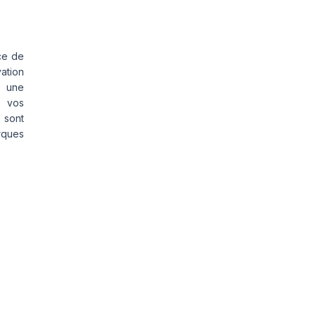
ce de
vation
s une
s vos
 sont
rques