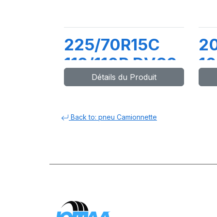
225/70R15C
2
112/110R DV82
10
Détails du Produit
D
Back to: pneu Camionnette