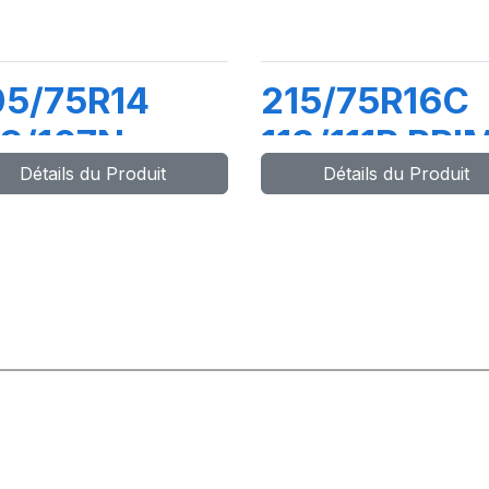
05/75R14
215/75R16C
9/107N
113/111R PRI
Détails du Produit
Détails du Produit
V82