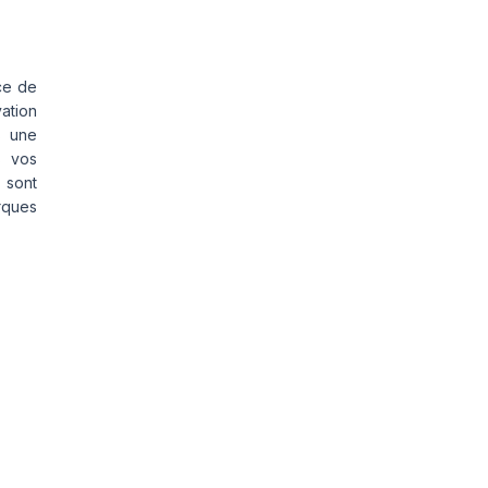
ce de
vation
s une
s vos
 sont
rques