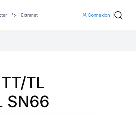
">
Connexion
cter
Extranet
 TT/TL
L SN66