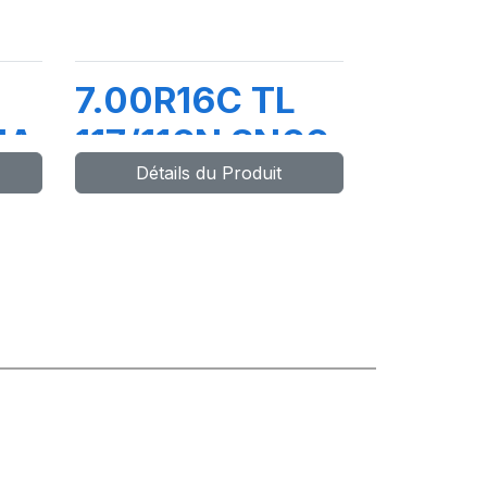
7.00R16C TL
MA
117/116N SN66
Détails du Produit