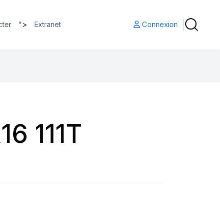
">
Connexion
cter
Extranet
16 111T