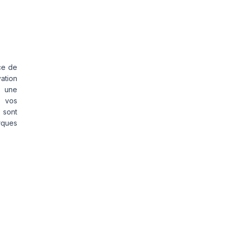
ce de
vation
s une
s vos
 sont
rques