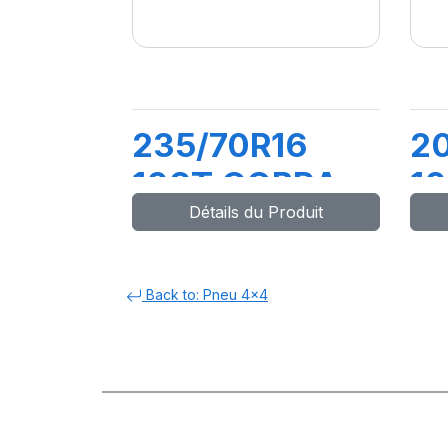
235/70R16
2
109T COBRA
10
Détails du Produit
S
Back to: Pneu 4x4