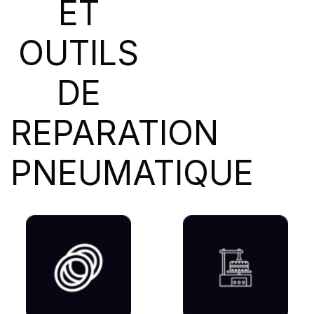
ET
SIOC
(23)
SPEEDWAYS
(64)
OUTILS
STICA
(3)
TIGAR
(24)
DE
REPARATION
PNEUMATIQUE