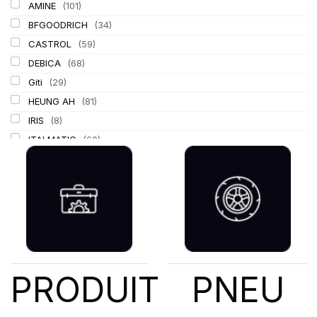
AMINE
(101)
BFGOODRICH
(34)
CASTROL
(59)
DEBICA
(68)
Giti
(29)
HEUNG AH
(81)
IRIS
(8)
ITALMATIC
(60)
KLEBER
(116)
LASSA
(174)
LING LONG
(152)
MICHELIN
(345)
MITAS
(95)
Mondolfo ferro
(31)
PIRELLI
(419)
PRODUIT
PNEU
PROMETEON
(18)
SCHRADER
(24)