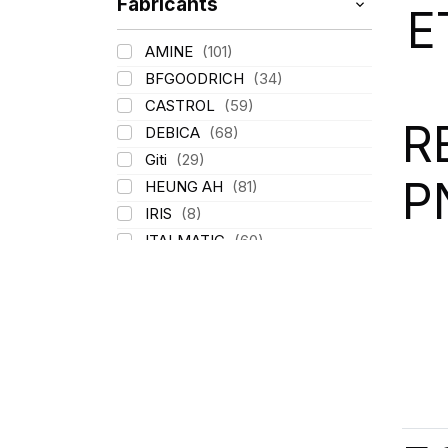
Fabricants
E
AMINE
(101)
BFGOODRICH
(34)
CASTROL
(59)
R
DEBICA
(68)
Giti
(29)
P
HEUNG AH
(81)
IRIS
(8)
ITALMATIC
(60)
KLEBER
(116)
LASSA
(174)
LING LONG
(152)
MICHELIN
(345)
MITAS
(95)
Mondolfo ferro
(31)
PIRELLI
(419)