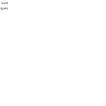
 sont
rques