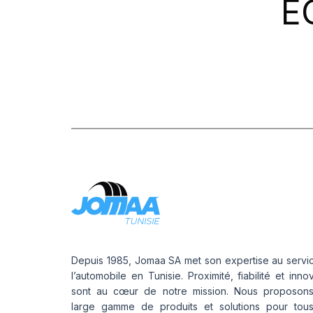
E
PROMETEON
(18)
SCHRADER
(24)
SIOC
(23)
SPEEDWAYS
(64)
STICA
(3)
TIGAR
(24)
Depuis 1985, Jomaa SA met son expertise au servi
l’automobile en Tunisie. Proximité, fiabilité et inno
sont au cœur de notre mission. Nous proposon
large gamme de produits et solutions pour tou