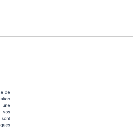
ce de
vation
s une
s vos
 sont
rques