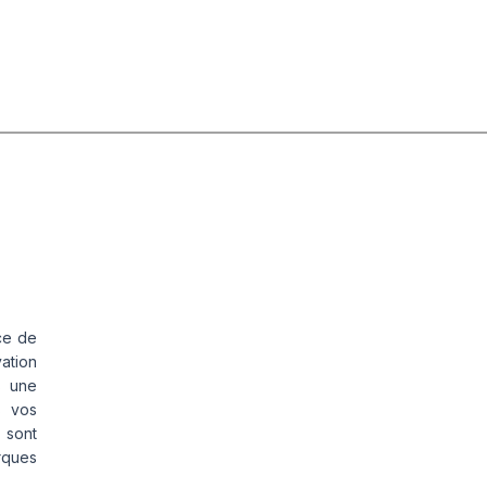
ce de
vation
s une
s vos
 sont
rques