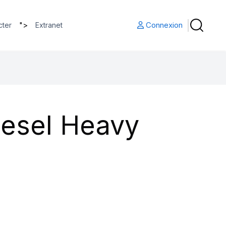
">
Connexion
cter
Extranet
iesel Heavy