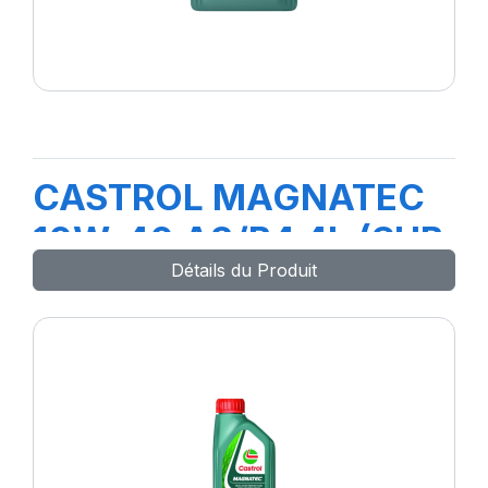
CASTROL MAGNATEC
10W-40 A3/B4 4L (SUB
Détails du Produit
MAG PRO A3)