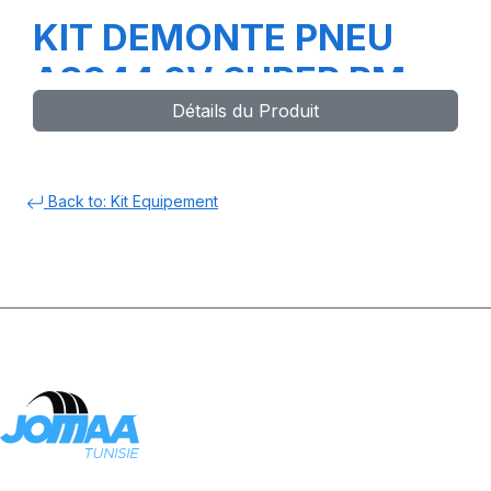
KIT DEMONTE PNEU
AS944 2V SUPER RM
Détails du Produit
NEW -RM2EAGLE
Back to: Kit Equipement