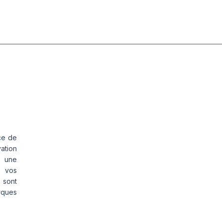
TRIGON 648
ce de
vation
s une
s vos
 sont
rques