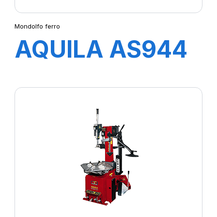
Mondolfo ferro
AQUILA AS944
TI 2V Runflat
intégré