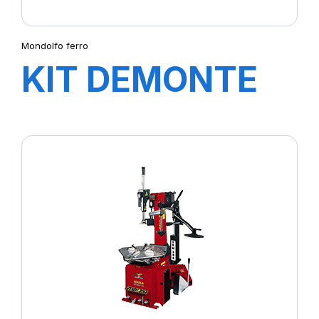
Mondolfo ferro
KIT DEMONTE
PNEU START
LINE S521 +
HELPER