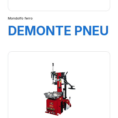
Mondolfo ferro
DEMONTE PNEU
START LINE
S421