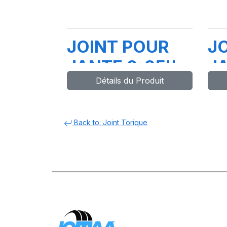
JOINT POUR
J
JANTE 2-25''
JA
Détails du Produit
Back to: Joint Torique