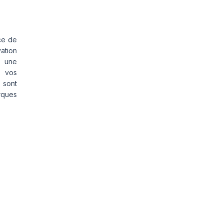
ce de
vation
s une
s vos
 sont
rques