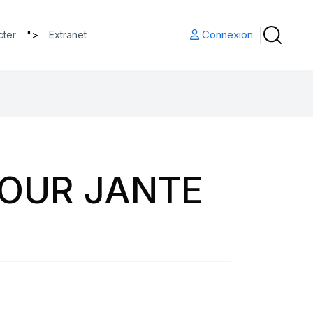
">
Connexion
cter
Extranet
POUR JANTE