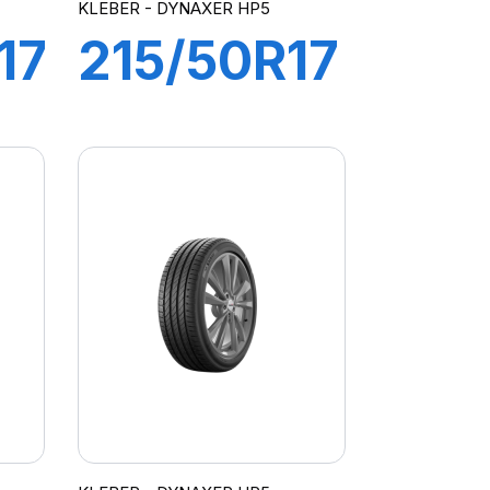
KLEBER - DYNAXER HP5
17
215/50R17
95W XL
R
DYNAXER
HP5