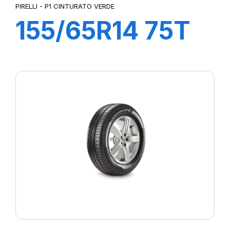
PIRELLI - P1 CINTURATO VERDE
155/65R14 75T
P1cintVerde