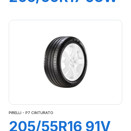
XL P7
CINTURATO C2
PIRELLI - P7 CINTURATO
205/55R16 91V