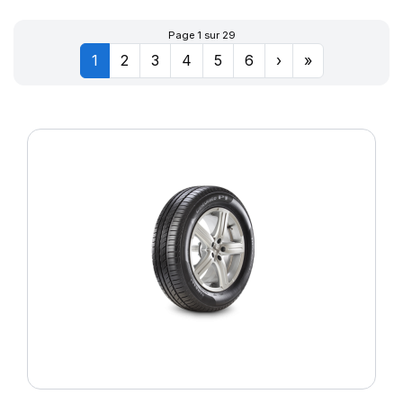
Page 1 sur 29
1
2
3
4
5
6
›
»