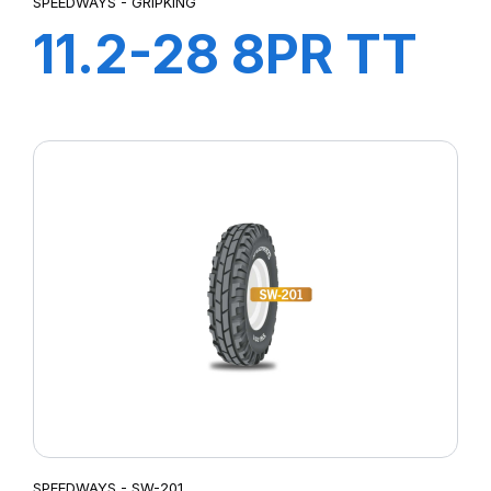
SPEEDWAYS - GRIPKING
11.2-28 8PR TT
GripKing
SPEEDWAYS - SW-201