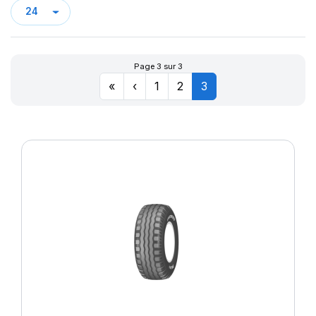
PK 319
SAMRAT
SM4
STRAGUA
Page 3 sur 3
STT
«
‹
1
2
3
SW-101
SW-201
TD-10
TD01
TD13
TD19
TRACTOR